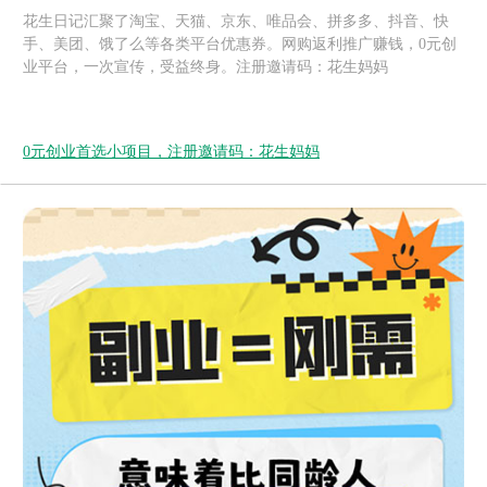
花生日记汇聚了淘宝、天猫、京东、唯品会、拼多多、抖音、快
手、美团、饿了么等各类平台优惠券。网购返利推广赚钱，0元创
业平台，一次宣传，受益终身。注册邀请码：花生妈妈
0元创业首选小项目，注册邀请码：花生妈妈