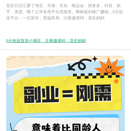
花生日记汇聚了淘宝、天猫、京东、唯品会、拼多多、抖音、快
手、美团、饿了么等各类平台优惠券。网购返利推广赚钱，0元创
业平台，一次宣传，受益终身。注册邀请码：花生妈妈
0元创业首选小项目，注册邀请码：花生妈妈